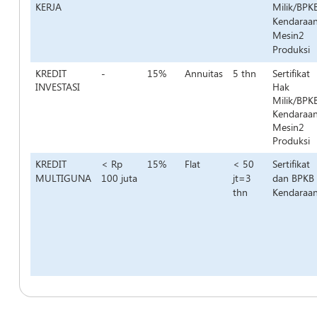
KERJA
Milik/BPK
Kendaraan
Mesin2
Produksi
KREDIT
-
15%
Annuitas
5 thn
Sertifikat
INVESTASI
Hak
Milik/BPK
Kendaraan
Mesin2
Produksi
KREDIT
< Rp
15%
Flat
< 50
Sertifikat
MULTIGUNA
100 juta
jt=3
dan BPKB
thn
Kendaraa